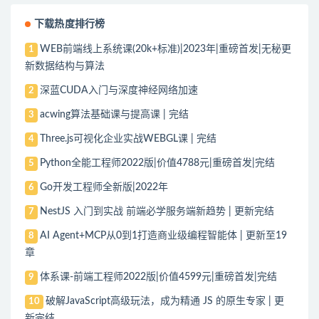
下载热度排行榜
WEB前端线上系统课(20k+标准)|2023年|重磅首发|无秘更
1
新数据结构与算法
深蓝CUDA入门与深度神经网络加速
2
acwing算法基础课与提高课 | 完结
3
Three.js可视化企业实战WEBGL课 | 完结
4
Python全能工程师2022版|价值4788元|重磅首发|完结
5
Go开发工程师全新版|2022年
6
NestJS 入门到实战 前端必学服务端新趋势 | 更新完结
7
AI Agent+MCP从0到1打造商业级编程智能体 | 更新至19
8
章
体系课-前端工程师2022版|价值4599元|重磅首发|完结
9
破解JavaScript高级玩法，成为精通 JS 的原生专家 | 更
10
新完结