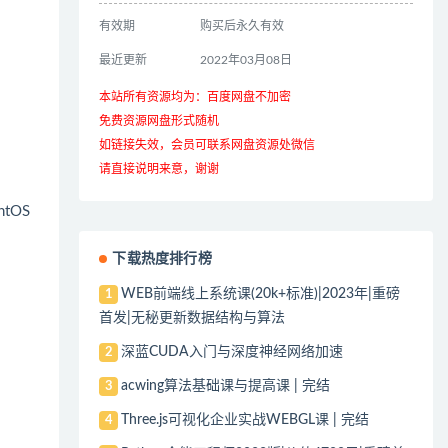
有效期
购买后永久有效
最近更新
2022年03月08日
本站所有资源均为：百度网盘不加密
免费资源网盘形式随机
如链接失效，会员可联系网盘资源处微信
请直接说明来意，谢谢
tOS
下载热度排行榜
WEB前端线上系统课(20k+标准)|2023年|重磅
1
首发|无秘更新数据结构与算法
深蓝CUDA入门与深度神经网络加速
2
acwing算法基础课与提高课 | 完结
3
Three.js可视化企业实战WEBGL课 | 完结
4