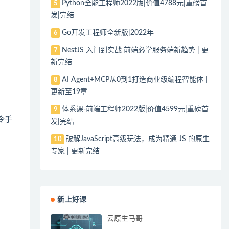
Python全能工程师2022版|价值4788元|重磅首
5
发|完结
Go开发工程师全新版|2022年
6
NestJS 入门到实战 前端必学服务端新趋势 | 更
7
新完结
AI Agent+MCP从0到1打造商业级编程智能体 |
8
更新至19章
体系课-前端工程师2022版|价值4599元|重磅首
9
令手
发|完结
破解JavaScript高级玩法，成为精通 JS 的原生
10
专家 | 更新完结
新上好课
云原生马哥