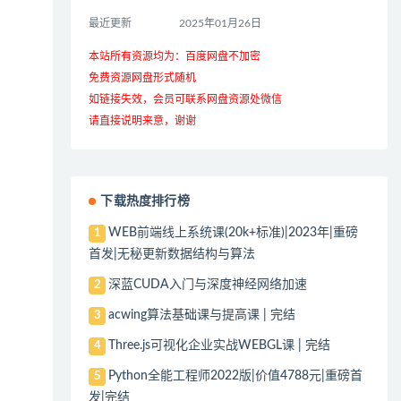
最近更新
2025年01月26日
本站所有资源均为：百度网盘不加密
免费资源网盘形式随机
如链接失效，会员可联系网盘资源处微信
请直接说明来意，谢谢
下载热度排行榜
WEB前端线上系统课(20k+标准)|2023年|重磅
1
首发|无秘更新数据结构与算法
深蓝CUDA入门与深度神经网络加速
2
acwing算法基础课与提高课 | 完结
3
Three.js可视化企业实战WEBGL课 | 完结
4
Python全能工程师2022版|价值4788元|重磅首
5
发|完结