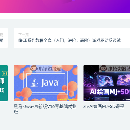
篇
下一篇
期
嗨CE系列教程全套（入门，进阶，高阶）游戏驱动反调试
黑马-Java+AI新版V16零基础就业
zh-AI绘画MJ+SD课程
班