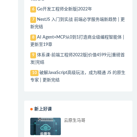
Go开发工程师全新版|2022年
6
NestJS 入门到实战 前端必学服务端新趋势 | 更
7
新完结
AI Agent+MCP从0到1打造商业级编程智能体 |
8
更新至19章
体系课-前端工程师2022版|价值4599元|重磅首
9
发|完结
破解JavaScript高级玩法，成为精通 JS 的原生
10
专家 | 更新完结
新上好课
云原生马哥