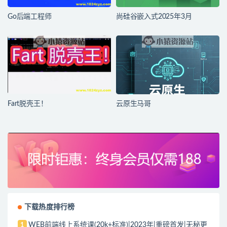
Go后端工程师
尚硅谷嵌入式2025年3月
Fart脱壳王！
云原生马哥
下载热度排行榜
WEB前端线上系统课(20k+标准)|2023年|重磅首发|无秘更
1