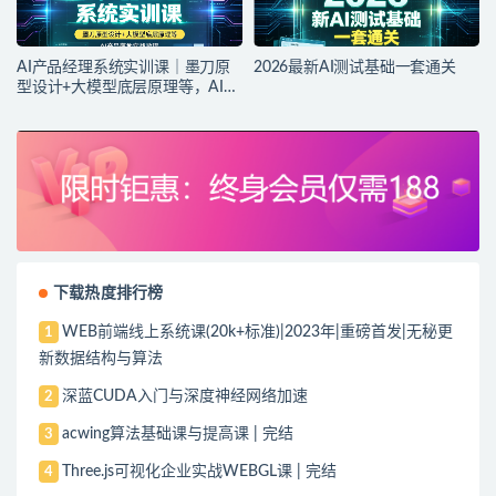
AI产品经理系统实训课｜墨刀原
2026最新AI测试基础一套通关
型设计+大模型底层原理等，AI产
品落地实战教程
下载热度排行榜
WEB前端线上系统课(20k+标准)|2023年|重磅首发|无秘更
1
新数据结构与算法
深蓝CUDA入门与深度神经网络加速
2
acwing算法基础课与提高课 | 完结
3
Three.js可视化企业实战WEBGL课 | 完结
4