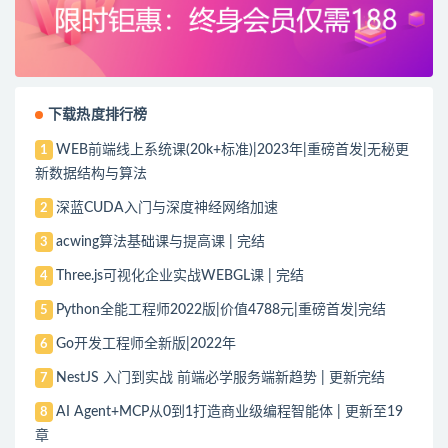
下载热度排行榜
WEB前端线上系统课(20k+标准)|2023年|重磅首发|无秘更
1
新数据结构与算法
深蓝CUDA入门与深度神经网络加速
2
acwing算法基础课与提高课 | 完结
3
Three.js可视化企业实战WEBGL课 | 完结
4
Python全能工程师2022版|价值4788元|重磅首发|完结
5
Go开发工程师全新版|2022年
6
NestJS 入门到实战 前端必学服务端新趋势 | 更新完结
7
AI Agent+MCP从0到1打造商业级编程智能体 | 更新至19
8
章