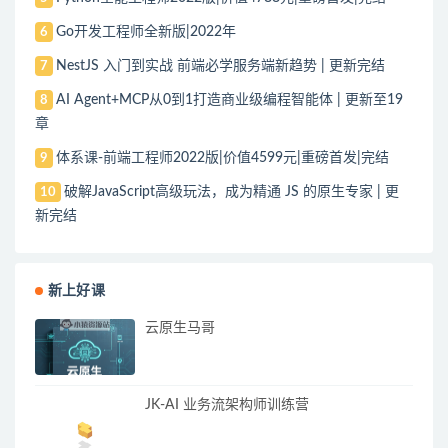
Go开发工程师全新版|2022年
6
NestJS 入门到实战 前端必学服务端新趋势 | 更新完结
7
AI Agent+MCP从0到1打造商业级编程智能体 | 更新至19
8
章
体系课-前端工程师2022版|价值4599元|重磅首发|完结
9
破解JavaScript高级玩法，成为精通 JS 的原生专家 | 更
10
新完结
新上好课
云原生马哥
JK-AI 业务流架构师训练营