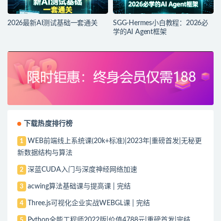
2026最新AI测试基础一套通关
SGG-Hermes小白教程：2026必
学的AI Agent框架
下载热度排行榜
WEB前端线上系统课(20k+标准)|2023年|重磅首发|无秘更
1
新数据结构与算法
深蓝CUDA入门与深度神经网络加速
2
acwing算法基础课与提高课 | 完结
3
Three.js可视化企业实战WEBGL课 | 完结
4
Python全能工程师2022版|价值4788元|重磅首发|完结
5