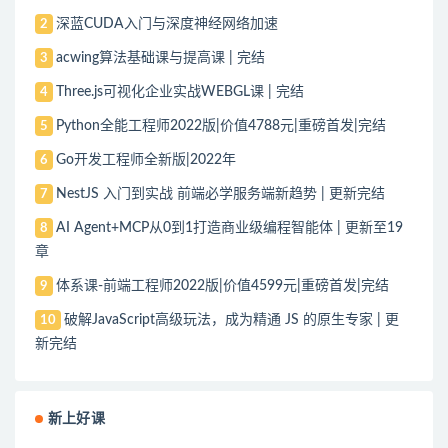
深蓝CUDA入门与深度神经网络加速
2
acwing算法基础课与提高课 | 完结
3
Three.js可视化企业实战WEBGL课 | 完结
4
Python全能工程师2022版|价值4788元|重磅首发|完结
5
Go开发工程师全新版|2022年
6
NestJS 入门到实战 前端必学服务端新趋势 | 更新完结
7
AI Agent+MCP从0到1打造商业级编程智能体 | 更新至19
8
章
体系课-前端工程师2022版|价值4599元|重磅首发|完结
9
破解JavaScript高级玩法，成为精通 JS 的原生专家 | 更
10
新完结
新上好课