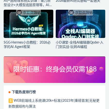
AI产品经理系统实训课｜墨刀原
2026最新AI测试基础一套通关
型设计+大模型底层原理等，AI产
品落地实战教程
SGG-Hermes小白教程：2026必
小D课堂-全栈AI编辑器Qoder-入
学的AI Agent框架
门到实战-玩转AI编程
下载热度排行榜
WEB前端线上系统课(20k+标准)|2023年|重磅首发|无秘更
1
新数据结构与算法