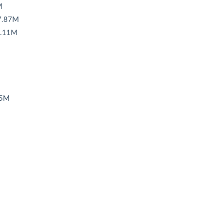
M
.87M
.11M
85M