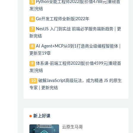
Python全能工程师2022版|价值4788元|重磅首
5
发|完结
Go开发工程师全新版|2022年
6
NestJS 入门到实战 前端必学服务端新趋势 | 更
7
新完结
AI Agent+MCP从0到1打造商业级编程智能体 |
8
更新至19章
体系课-前端工程师2022版|价值4599元|重磅首
9
发|完结
破解JavaScript高级玩法，成为精通 JS 的原生
10
专家 | 更新完结
新上好课
云原生马哥