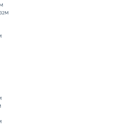
4M
32M
M
M
M
M