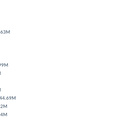
.63M
99M
M
M
44.69M
42M
94M