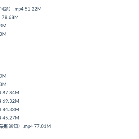
）.mp4 51.22M
78.68M
3M
3M
0M
3M
87.84M
69.32M
84.33M
45.27M
通知）.mp4 77.01M