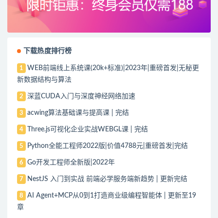
下载热度排行榜
WEB前端线上系统课(20k+标准)|2023年|重磅首发|无秘更
1
新数据结构与算法
深蓝CUDA入门与深度神经网络加速
2
acwing算法基础课与提高课 | 完结
3
Three.js可视化企业实战WEBGL课 | 完结
4
Python全能工程师2022版|价值4788元|重磅首发|完结
5
Go开发工程师全新版|2022年
6
NestJS 入门到实战 前端必学服务端新趋势 | 更新完结
7
AI Agent+MCP从0到1打造商业级编程智能体 | 更新至19
8
章