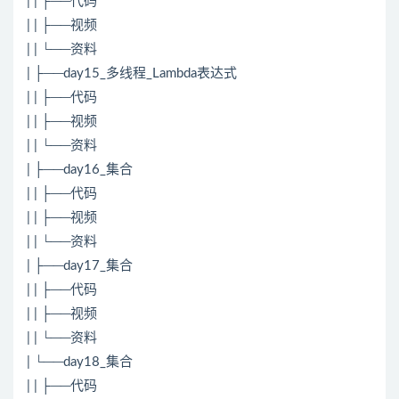
| | ├──代码
| | ├──视频
| | └──资料
| ├──day15_多线程_Lambda表达式
| | ├──代码
| | ├──视频
| | └──资料
| ├──day16_集合
| | ├──代码
| | ├──视频
| | └──资料
| ├──day17_集合
| | ├──代码
| | ├──视频
| | └──资料
| └──day18_集合
| | ├──代码