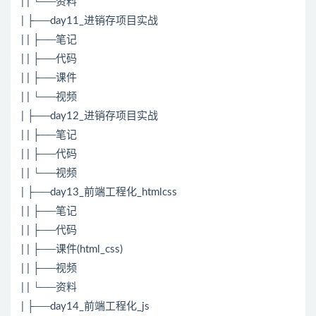
| | └──资料
| ├──day11_进销存项目实战
| | ├──笔记
| | ├──代码
| | ├──课件
| | └──视频
| ├──day12_进销存项目实战
| | ├──笔记
| | ├──代码
| | └──视频
| ├──day13_前端工程化_htmlcss
| | ├──笔记
| | ├──代码
| | ├──课件(html_css)
| | ├──视频
| | └──资料
| ├──day14_前端工程化_js