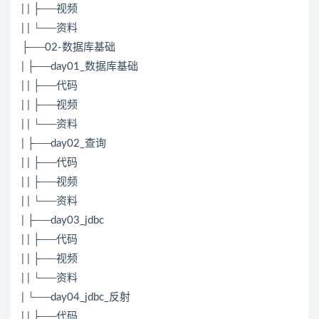
| | ├──视频
| | └──资料
├──02-数据库基础
| ├──day01_数据库基础
| | ├──代码
| | ├──视频
| | └──资料
| ├──day02_查询
| | ├──代码
| | ├──视频
| | └──资料
| ├──day03_jdbc
| | ├──代码
| | ├──视频
| | └──资料
| └──day04_jdbc_反射
| | ├──代码