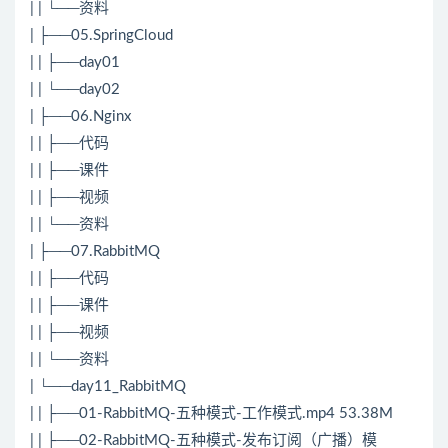
| | └──资料
| ├──05.SpringCloud
| | ├──day01
| | └──day02
| ├──06.Nginx
| | ├──代码
| | ├──课件
| | ├──视频
| | └──资料
| ├──07.RabbitMQ
| | ├──代码
| | ├──课件
| | ├──视频
| | └──资料
| └──day11_RabbitMQ
| | ├──01-RabbitMQ-五种模式-工作模式.mp4 53.38M
| | ├──02-RabbitMQ-五种模式-发布订阅（广播）模