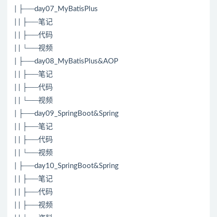
| ├──day07_MyBatisPlus
| | ├──笔记
| | ├──代码
| | └──视频
| ├──day08_MyBatisPlus&AOP
| | ├──笔记
| | ├──代码
| | └──视频
| ├──day09_SpringBoot&Spring
| | ├──笔记
| | ├──代码
| | └──视频
| ├──day10_SpringBoot&Spring
| | ├──笔记
| | ├──代码
| | ├──视频