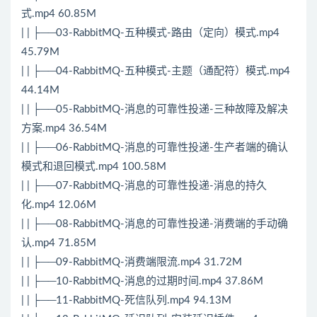
式.mp4 60.85M
| | ├──03-RabbitMQ-五种模式-路由（定向）模式.mp4
45.79M
| | ├──04-RabbitMQ-五种模式-主题（通配符）模式.mp4
44.14M
| | ├──05-RabbitMQ-消息的可靠性投递-三种故障及解决
方案.mp4 36.54M
| | ├──06-RabbitMQ-消息的可靠性投递-生产者端的确认
模式和退回模式.mp4 100.58M
| | ├──07-RabbitMQ-消息的可靠性投递-消息的持久
化.mp4 12.06M
| | ├──08-RabbitMQ-消息的可靠性投递-消费端的手动确
认.mp4 71.85M
| | ├──09-RabbitMQ-消费端限流.mp4 31.72M
| | ├──10-RabbitMQ-消息的过期时间.mp4 37.86M
| | ├──11-RabbitMQ-死信队列.mp4 94.13M