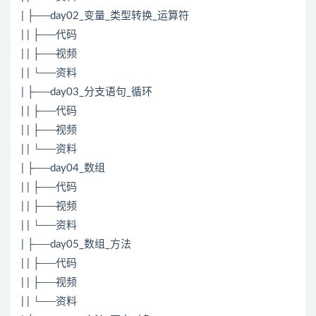
| ├──day02_变量_类型转换_运算符
| | ├──代码
| | ├──视频
| | └──资料
| ├──day03_分支语句_循环
| | ├──代码
| | ├──视频
| | └──资料
| ├──day04_数组
| | ├──代码
| | ├──视频
| | └──资料
| ├──day05_数组_方法
| | ├──代码
| | ├──视频
| | └──资料