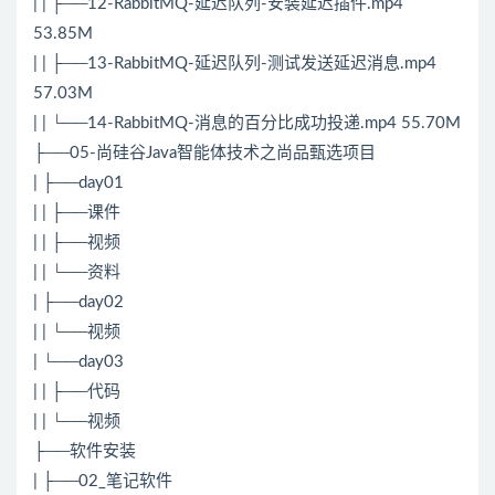
| | ├──12-RabbitMQ-延迟队列-安装延迟插件.mp4
53.85M
| | ├──13-RabbitMQ-延迟队列-测试发送延迟消息.mp4
57.03M
| | └──14-RabbitMQ-消息的百分比成功投递.mp4 55.70M
├──05-尚硅谷Java智能体技术之尚品甄选项目
| ├──day01
| | ├──课件
| | ├──视频
| | └──资料
| ├──day02
| | └──视频
| └──day03
| | ├──代码
| | └──视频
├──软件安装
| ├──02_笔记软件