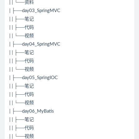
| | └──资料
| ├──day03_SpringMVC
| | ├──笔记
| | ├──代码
| | └──视频
| ├──day04_SpringMVC
| | ├──笔记
| | ├──代码
| | └──视频
| ├──day05_SpringIOC
| | ├──笔记
| | ├──代码
| | └──视频
| ├──day06_MyBatis
| | ├──笔记
| | ├──代码
| | └──视频