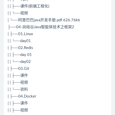
| | ├──课件(前端工程化)
| | └──视频
| └──阿里巴巴java开发手册.pdf 626.76kb
├──04-尚硅谷Java智能体技术之框架2
| ├──01.Linux
| | └──day01
| ├──02.Redis
| | ├──day 01
| | └──day02
| ├──03.Git
| | ├──课件
| | ├──视频
| | └──资料
| ├──04.Docker
| | ├──课件
| | ├──视频