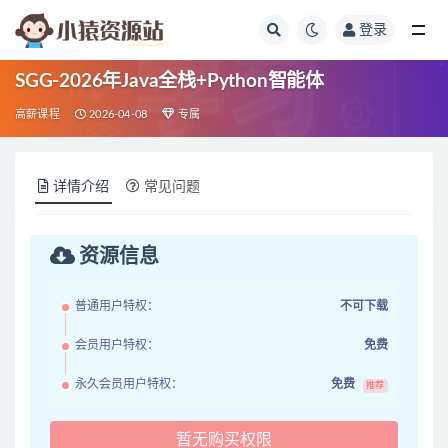
登录
全部
SGG-2026年Java全栈+Python智能体
高薪课程
2026-04-08
专属
详情介绍
常见问题
资源信息
普通用户特权：
不可下载
会员用户特权：
免费
永久会员用户特权：
免费
推荐
暂无购买权限