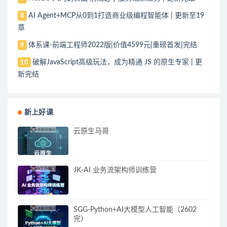
AI Agent+MCP从0到1打造商业级编程智能体 | 更新至19
8
章
体系课-前端工程师2022版|价值4599元|重磅首发|完结
9
破解JavaScript高级玩法，成为精通 JS 的原生专家 | 更
10
新完结
新上好课
云原生马哥
JK-AI 业务流架构师训练营
SGG-Python+AI大模型人工智能（2602
完）