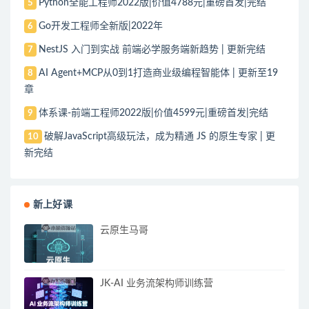
Python全能工程师2022版|价值4788元|重磅首发|完结
5
Go开发工程师全新版|2022年
6
NestJS 入门到实战 前端必学服务端新趋势 | 更新完结
7
AI Agent+MCP从0到1打造商业级编程智能体 | 更新至19
8
章
体系课-前端工程师2022版|价值4599元|重磅首发|完结
9
破解JavaScript高级玩法，成为精通 JS 的原生专家 | 更
10
新完结
新上好课
云原生马哥
JK-AI 业务流架构师训练营