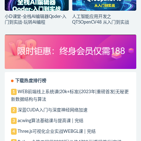
小D课堂-全栈AI编辑器Qoder-入
人工智能应用开发之
门到实战-玩转AI编程
QT5OpenCV48 从入门到实战
下载热度排行榜
WEB前端线上系统课(20k+标准)|2023年|重磅首发|无秘更
1
新数据结构与算法
深蓝CUDA入门与深度神经网络加速
2
acwing算法基础课与提高课 | 完结
3
Three.js可视化企业实战WEBGL课 | 完结
4