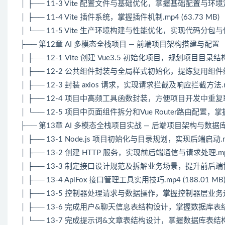
│ ├── 11-3 Vite 配置文件与基础优化，掌握基础配置与环境定制.
│ ├── 11-4 Vite 插件系统，掌握插件机制.mp4 (63.73 MB)
│ └── 11-5 Vite 生产环境构建与性能优化，实现代码分包与体积优
├── 第12章 AI 多模态全栈项目 — 前端项目架构搭建与配置
│ ├── 12-1 Vite 创建 Vue3.5 初始化项目，规划项目目录结构引入 
│ ├── 12-2 公共组件封装与全局样式初始化，提炼复用组件统一样
│ ├── 12-3 封装 axios 请求，实现请求拦截及响应拦截方法.mp4
│ ├── 12-4 项目中高频工具函数封装，方便项目开发中重复取用.m
│ └── 12-5 项目中页面组件拆分和Vue Router路由配置，掌握
├── 第13章 AI 多模态全栈项目实战 — 后端项目架构与数据
│ ├── 13-1 Node.js 项目初始化与目录规划，实现后端启动.mp4
│ ├── 13-2 创建 HTTP 服务，实现前后端通信与请求处理.mp4 
│ ├── 13-3 制定接口设计规范及拆解业务场景，提升前后端协作效率
│ ├── 13-4 ApiFox 接口管理工具实用技巧.mp4 (188.01 MB
│ ├── 13-5 控制器处理请求与数据操作，掌握控制器层业务逻辑处
│ ├── 13-6 完成用户&聊天信息表结构设计，掌握数据库表结构设计
│ └── 13-7 完成提示词&文章表结构设计，掌握数据库表结构设计.