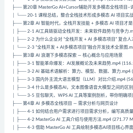
├── 第20章 MasterGo AI+Cursor辅助开发多模态全栈项目
│ └── 20-1 课程总结，整合全栈技术形成多模态 AI 项目实战能力.
├── 第2章 AI 智能时代，全栈开发技能 + 多模态 AI 项目
│ ├── 2-1 AI工具链驱动全栈开发：未来软件趋势与竞争力.mp4 
│ ├── 2-2 为什么企业对 “全栈开发 + AI 多模态项目” 复合人
│ └── 2-3 “全栈开发 + AI多模态项目”融合开发技术全景图.mp4 
├── 第3章 AI 浪潮下多模态探索 — 核心概念与应用场景
│ ├── 3-1 智能革命爆发：AI发展概论及未来趋势.mp4 (116.5
│ ├── 3-2 AI 基础术语解析：算力、模型、数据、算力.mp4 (77
│ ├── 3-3 国内外主流大语言模型（LLM）对比介绍.mp4 (56.
│ ├── 3-4 什么是多模态AI，文本图像语音大模型之间的区别有哪些
│ └── 3-5 豆包聊天、WPS AI 工具等案例剖析，带你明确项目定
├── 第4章 AI 多模态全栈项目 — 需求分析与网页设计
│ ├── 4-1 如何结合用户需求进行项目需求分析，编写高质量需求文
│ ├── 4-2 MasterGo AI 工具介绍与使用方法.mp4 (271.77 M
│ ├── 4-3 借助 MasterGo AI 工具绘制多模态AI项目核心界面.m