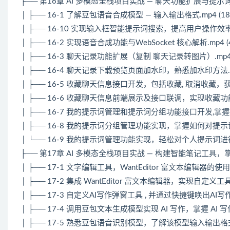
├── 第16章 AI 多模态全栈项目实战 — 聊天功能扩展与提
│ ├── 16-1 了解豆包语音合成模型 — 输入输出格式.mp4 (180
│ ├── 16-10 实现输入框智能提示词搜索，提高用户操作效率.mp4
│ ├── 16-2 实现语音合成功能与WebSocket 核心解析.mp4 (4
│ ├── 16-3 聊天记录功能扩展（复制 聊天记录转图片）.mp4 (3
│ ├── 16-4 聊天记录下载预览页面加水印，熟悉加水印方法.mp4 
│ ├── 16-5 收藏聊天信息接口开发，包括收藏, 取消收藏，获取收
│ ├── 16-6 收藏聊天信息前端展示及接口联调，实现收藏功能优
│ ├── 16-7 我的提示词管理和提示词分组功能接口开发,掌握提示
│ ├── 16-8 我的提示词分组管理功能实现，掌握如何对提示词进行
│ └── 16-9 我的提示词管理功能实现，轻松对个人提示词进行增删
├── 第17章 AI 多模态全栈项目实战 — 构建智能笔记工具，
│ ├── 17-1 文字编辑工具，WantEditor 富文本编辑器的使用场
│ ├── 17-2 集成 WantEditor 富文本编辑器，实现自定义工具栏.
│ ├── 17-3 自定义AI写作弹窗工具 , 并通过快捷键唤出AI写作弹窗
│ ├── 17-4 调用豆包文本生成模型实现 AI 写作，掌握 AI 写作
│ ├── 17-5 熟悉豆包语音识别模型，了解该模型输入输出格式.mp