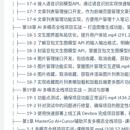
│ ├── 17-6 接入语音识别模型API，通过语音识别实现快速输入文本
│ ├── 17-7 文章列表管理接口开发，作为前端页面管理文章列表数
│ └── 17-8 文章列表管理功能实现，方便用户管理个人笔记.mp4 
├── 第18章 AI 多模态全栈项目实战 — 打造图像生成功
│ ├── 18-1 文生图界面布局优化，提升用户体验.mp4 (291.2
│ ├── 18-2 了解豆包文生图模型 API 的输入输出格式，明确输入
│ ├── 18-3 封装豆包文生图模型 API，掌握豆包文生图模型接入方
│ ├── 18-4 图片管理接口开发，包括收藏、取消收藏、获取收藏列
│ ├── 18-5 图片管理功能实现，掌握图片管理交互逻辑.mp4 (2
│ ├── 18-6 图片收藏，取消收藏、获取并渲染图片列表功能实现.m
│ └── 18-7 实现收藏图片列表懒加载和加载后端更多图片功能.mp
├── 第19章 AI 多模态全栈项目实战 — 测试与部署
│ ├── 19-1 功能点测试，确保项目功能正常运行.mp4 (436.2
│ ├── 19-2 针对测试中的问题进行修复，确保项目的稳定性和可靠性
│ └── 19-3 使用快速部署上线工具 Devbox 完成项目部署，确
├── 第1章 MasterGo AI+Cursor辅助开发多模态全栈项目–
│ └── 1-1 多模态全栈项目实战–课程导学.mp4 (108.52 MB)