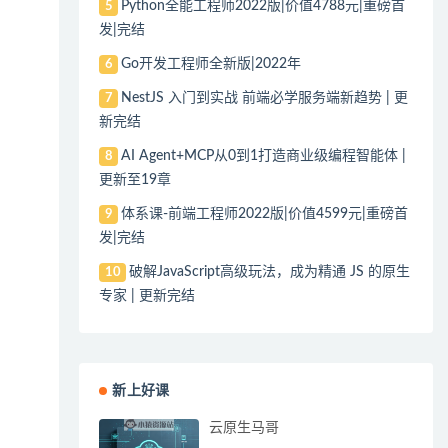
Python全能工程师2022版|价值4788元|重磅首
5
发|完结
Go开发工程师全新版|2022年
6
NestJS 入门到实战 前端必学服务端新趋势 | 更
7
新完结
AI Agent+MCP从0到1打造商业级编程智能体 |
8
更新至19章
体系课-前端工程师2022版|价值4599元|重磅首
9
发|完结
破解JavaScript高级玩法，成为精通 JS 的原生
10
专家 | 更新完结
新上好课
云原生马哥