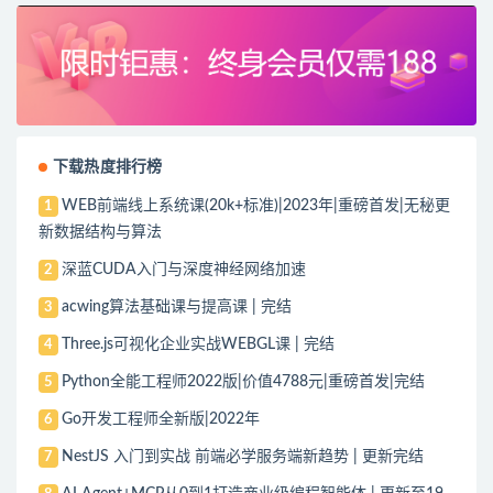
下载热度排行榜
WEB前端线上系统课(20k+标准)|2023年|重磅首发|无秘更
1
新数据结构与算法
深蓝CUDA入门与深度神经网络加速
2
acwing算法基础课与提高课 | 完结
3
Three.js可视化企业实战WEBGL课 | 完结
4
Python全能工程师2022版|价值4788元|重磅首发|完结
5
Go开发工程师全新版|2022年
6
NestJS 入门到实战 前端必学服务端新趋势 | 更新完结
7