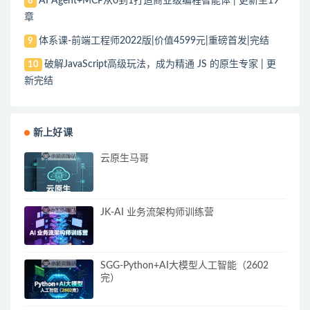
AI Agent+MCP从0到1打造商业级编程智能体 | 更新至19
8
章
体系课-前端工程师2022版|价值4599元|重磅首发|完结
9
破解JavaScript高级玩法，成为精通 JS 的原生专家 | 更
10
新完结
新上好课
云原生马哥
JK-AI 业务流架构师训练营
SGG-Python+AI大模型人工智能（2602
完）