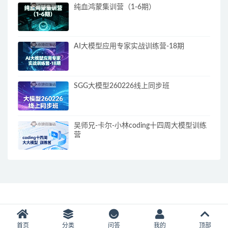
纯血鸿蒙集训营（1-6期）
AI大模型应用专家实战训练营-18期
SGG大模型260226线上同步班
吴师兄-卡尔-小林coding十四周大模型训练
营
首页
分类
问答
我的
顶部