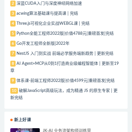
深蓝CUDA入门与深度神经网络加速
2
acwing算法基础课与提高课 | 完结
3
Three.js可视化企业实战WEBGL课 | 完结
4
Python全能工程师2022版|价值4788元|重磅首发|完结
5
Go开发工程师全新版|2022年
6
NestJS 入门到实战 前端必学服务端新趋势 | 更新完结
7
AI Agent+MCP从0到1打造商业级编程智能体 | 更新至19
8
章
体系课-前端工程师2022版|价值4599元|重磅首发|完结
9
破解JavaScript高级玩法，成为精通 JS 的原生专家 | 更
10
新完结
新上好课
JK-AI 业务流架构师训练营