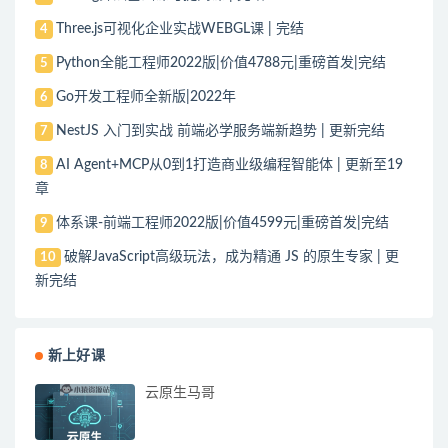
Three.js可视化企业实战WEBGL课 | 完结
4
Python全能工程师2022版|价值4788元|重磅首发|完结
5
Go开发工程师全新版|2022年
6
NestJS 入门到实战 前端必学服务端新趋势 | 更新完结
7
AI Agent+MCP从0到1打造商业级编程智能体 | 更新至19
8
章
体系课-前端工程师2022版|价值4599元|重磅首发|完结
9
破解JavaScript高级玩法，成为精通 JS 的原生专家 | 更
10
新完结
新上好课
云原生马哥