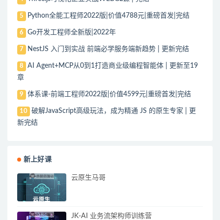
Python全能工程师2022版|价值4788元|重磅首发|完结
5
Go开发工程师全新版|2022年
6
NestJS 入门到实战 前端必学服务端新趋势 | 更新完结
7
AI Agent+MCP从0到1打造商业级编程智能体 | 更新至19
8
章
体系课-前端工程师2022版|价值4599元|重磅首发|完结
9
破解JavaScript高级玩法，成为精通 JS 的原生专家 | 更
10
新完结
新上好课
云原生马哥
JK-AI 业务流架构师训练营