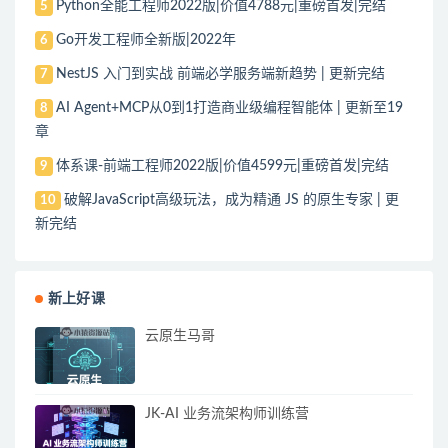
Python全能工程师2022版|价值4788元|重磅首发|完结
5
Go开发工程师全新版|2022年
6
NestJS 入门到实战 前端必学服务端新趋势 | 更新完结
7
AI Agent+MCP从0到1打造商业级编程智能体 | 更新至19
8
章
体系课-前端工程师2022版|价值4599元|重磅首发|完结
9
破解JavaScript高级玩法，成为精通 JS 的原生专家 | 更
10
新完结
新上好课
云原生马哥
JK-AI 业务流架构师训练营