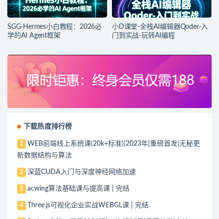
SGG-Hermes小白教程：2026必
小D课堂-全栈AI编辑器Qoder-入
学的AI Agent框架
门到实战-玩转AI编程
下载热度排行榜
WEB前端线上系统课(20k+标准)|2023年|重磅首发|无秘更
1
新数据结构与算法
深蓝CUDA入门与深度神经网络加速
2
acwing算法基础课与提高课 | 完结
3
Three.js可视化企业实战WEBGL课 | 完结
4