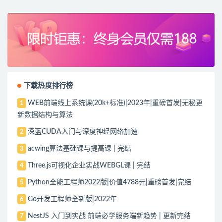
下载热度排行榜
WEB前端线上系统课(20k+标准)|2023年|重磅首发|无秘更
1
新数据结构与算法
深蓝CUDA入门与深度神经网络加速
2
acwing算法基础课与提高课 | 完结
3
Three.js可视化企业实战WEBGL课 | 完结
4
Python全能工程师2022版|价值4788元|重磅首发|完结
5
Go开发工程师全新版|2022年
6
NestJS 入门到实战 前端必学服务端新趋势 | 更新完结
7