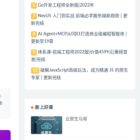
Go开发工程师全新版|2022年
6
NestJS 入门到实战 前端必学服务端新趋势 | 更
7
新完结
AI Agent+MCP从0到1打造商业级编程智能体 |
8
更新至19章
体系课-前端工程师2022版|价值4599元|重磅首
9
发|完结
破解JavaScript高级玩法，成为精通 JS 的原生
10
专家 | 更新完结
上
删
新上好课
云原生马哥