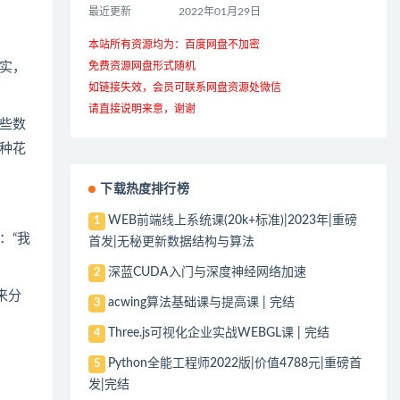
最近更新
2022年01月29日
本站所有资源均为：百度网盘不加密
实，
免费资源网盘形式随机
如链接失效，会员可联系网盘资源处微信
请直接说明来意，谢谢
些数
种花
下载热度排行榜
WEB前端线上系统课(20k+标准)|2023年|重磅
1
：“我
首发|无秘更新数据结构与算法
深蓝CUDA入门与深度神经网络加速
2
来分
acwing算法基础课与提高课 | 完结
3
Three.js可视化企业实战WEBGL课 | 完结
4
Python全能工程师2022版|价值4788元|重磅首
5
发|完结