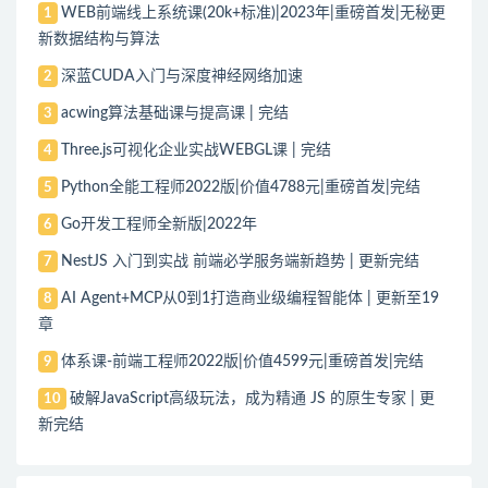
WEB前端线上系统课(20k+标准)|2023年|重磅首发|无秘更
1
新数据结构与算法
深蓝CUDA入门与深度神经网络加速
2
acwing算法基础课与提高课 | 完结
3
Three.js可视化企业实战WEBGL课 | 完结
4
Python全能工程师2022版|价值4788元|重磅首发|完结
5
Go开发工程师全新版|2022年
6
NestJS 入门到实战 前端必学服务端新趋势 | 更新完结
7
AI Agent+MCP从0到1打造商业级编程智能体 | 更新至19
8
章
体系课-前端工程师2022版|价值4599元|重磅首发|完结
9
破解JavaScript高级玩法，成为精通 JS 的原生专家 | 更
10
新完结