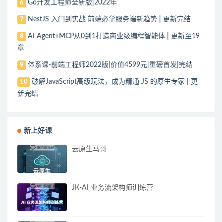
Go开发工程师全新版|2022年
6
NestJS 入门到实战 前端必学服务端新趋势 | 更新完结
7
AI Agent+MCP从0到1打造商业级编程智能体 | 更新至19
8
章
体系课-前端工程师2022版|价值4599元|重磅首发|完结
9
破解JavaScript高级玩法，成为精通 JS 的原生专家 | 更
10
新完结
新上好课
云原生马哥
JK-AI 业务流架构师训练营