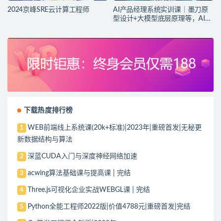
2024京峰SRE云计算工程师
AI产品经理系统实训课｜墨刀原
型设计+大模型底层原理等，AI产
品落地实战教程
下载热度排行榜
WEB前端线上系统课(20k+标准)|2023年|重磅首发|无秘更
1
新数据结构与算法
深蓝CUDA入门与深度神经网络加速
2
acwing算法基础课与提高课 | 完结
3
Three.js可视化企业实战WEBGL课 | 完结
4
Python全能工程师2022版|价值4788元|重磅首发|完结
5