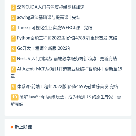
深蓝CUDA入门与深度神经网络加速
2
acwing算法基础课与提高课 | 完结
3
Three.js可视化企业实战WEBGL课 | 完结
4
Python全能工程师2022版|价值4788元|重磅首发|完结
5
Go开发工程师全新版|2022年
6
NestJS 入门到实战 前端必学服务端新趋势 | 更新完结
7
AI Agent+MCP从0到1打造商业级编程智能体 | 更新至19
8
章
体系课-前端工程师2022版|价值4599元|重磅首发|完结
9
破解JavaScript高级玩法，成为精通 JS 的原生专家 | 更
10
新完结
新上好课