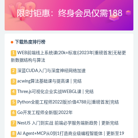
下载热度排行榜
WEB前端线上系统课(20k+标准)|2023年|重磅首发|无秘更
1
新数据结构与算法
深蓝CUDA入门与深度神经网络加速
2
acwing算法基础课与提高课 | 完结
3
Three.js可视化企业实战WEBGL课 | 完结
4
Python全能工程师2022版|价值4788元|重磅首发|完结
5
Go开发工程师全新版|2022年
6
NestJS 入门到实战 前端必学服务端新趋势 | 更新完结
7
AI Agent+MCP从0到1打造商业级编程智能体 | 更新至19
8