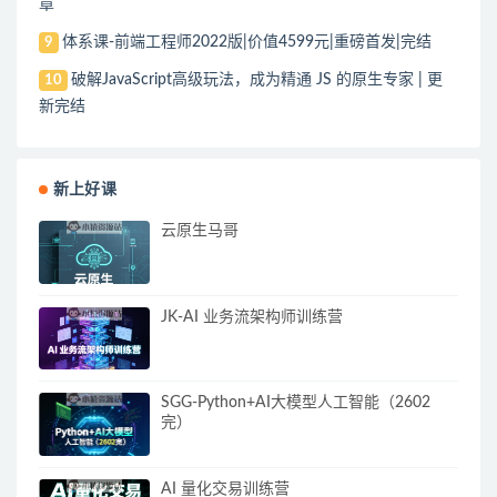
章
体系课-前端工程师2022版|价值4599元|重磅首发|完结
9
破解JavaScript高级玩法，成为精通 JS 的原生专家 | 更
10
新完结
新上好课
云原生马哥
JK-AI 业务流架构师训练营
SGG-Python+AI大模型人工智能（2602
完）
AI 量化交易训练营