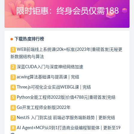
下载热度排行榜
WEB前端线上系统课(20k+标准)|2023年|重磅首发|无秘更
1
新数据结构与算法
深蓝CUDA入门与深度神经网络加速
2
acwing算法基础课与提高课 | 完结
3
Three.js可视化企业实战WEBGL课 | 完结
4
Python全能工程师2022版|价值4788元|重磅首发|完结
5
Go开发工程师全新版|2022年
6
NestJS 入门到实战 前端必学服务端新趋势 | 更新完结
7
AI Agent+MCP从0到1打造商业级编程智能体 | 更新至19
8