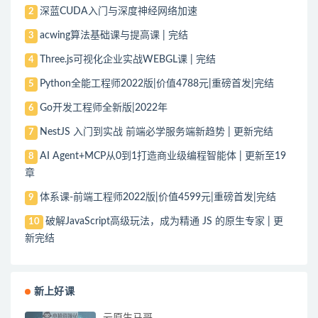
深蓝CUDA入门与深度神经网络加速
2
acwing算法基础课与提高课 | 完结
3
Three.js可视化企业实战WEBGL课 | 完结
4
Python全能工程师2022版|价值4788元|重磅首发|完结
5
Go开发工程师全新版|2022年
6
NestJS 入门到实战 前端必学服务端新趋势 | 更新完结
7
AI Agent+MCP从0到1打造商业级编程智能体 | 更新至19
8
章
体系课-前端工程师2022版|价值4599元|重磅首发|完结
9
破解JavaScript高级玩法，成为精通 JS 的原生专家 | 更
10
新完结
新上好课