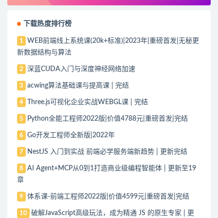
下载热度排行榜
WEB前端线上系统课(20k+标准)|2023年|重磅首发|无秘更
1
新数据结构与算法
深蓝CUDA入门与深度神经网络加速
2
acwing算法基础课与提高课 | 完结
3
Three.js可视化企业实战WEBGL课 | 完结
4
Python全能工程师2022版|价值4788元|重磅首发|完结
5
Go开发工程师全新版|2022年
6
NestJS 入门到实战 前端必学服务端新趋势 | 更新完结
7
AI Agent+MCP从0到1打造商业级编程智能体 | 更新至19
8
章
体系课-前端工程师2022版|价值4599元|重磅首发|完结
9
破解JavaScript高级玩法，成为精通 JS 的原生专家 | 更
10