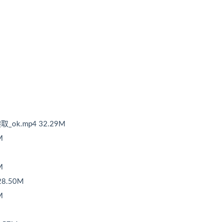
ok.mp4 32.29M
M
M
8.50M
M