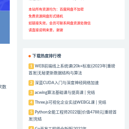
本站所有资源均为：百度网盘不加密
免费资源网盘形式随机
如链接失效，会员可联系网盘资源处微信
请直接说明来意，谢谢
下载热度排行榜
WEB前端线上系统课(20k+标准)|2023年|重磅
1
首发|无秘更新数据结构与算法
深蓝CUDA入门与深度神经网络加速
2
求数
acwing算法基础课与提高课 | 完结
3
Three.js可视化企业实战WEBGL课 | 完结
4
Python全能工程师2022版|价值4788元|重磅首
5
发|完结
Go开发工程师全新版|2022年