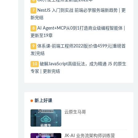
6
NestJS 入门到实战 前端必学服务端新趋势 | 更
7
新完结
AI Agent+MCP从0到1打造商业级编程智能体 |
8
更新至19章
体系课-前端工程师2022版|价值4599元|重磅首
9
发|完结
破解JavaScript高级玩法，成为精通 JS 的原生
10
专家 | 更新完结
新上好课
云原生马哥
JK-AI 业务流架构师训练营