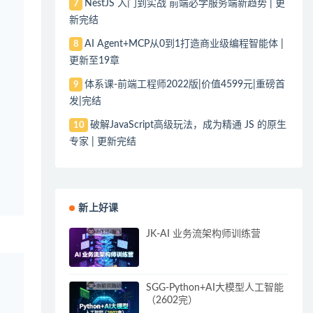
NestJS 入门到实战 前端必学服务端新趋势 | 更
7
新完结
AI Agent+MCP从0到1打造商业级编程智能体 |
8
更新至19章
体系课-前端工程师2022版|价值4599元|重磅首
9
发|完结
破解JavaScript高级玩法，成为精通 JS 的原生
10
专家 | 更新完结
新上好课
JK-AI 业务流架构师训练营
SGG-Python+AI大模型人工智能
（2602完）