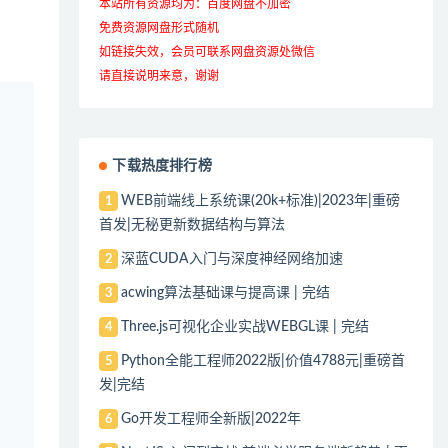
本站所有资源均为：百度网盘不加密
免费资源网盘形式随机
如链接失效，会员可联系网盘资源处微信
请直接说明来意，谢谢
下载热度排行榜
WEB前端线上系统课(20k+标准)|2023年|重磅
1
首发|无秘更新数据结构与算法
深蓝CUDA入门与深度神经网络加速
2
acwing算法基础课与提高课 | 完结
3
Three.js可视化企业实战WEBGL课 | 完结
4
Python全能工程师2022版|价值4788元|重磅首
5
发|完结
Go开发工程师全新版|2022年
6