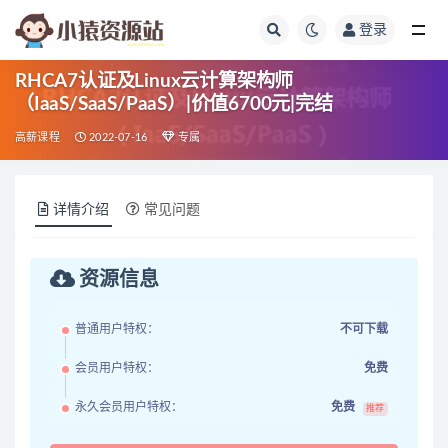
登录
全部
RHCA7认证及Linux云计算架构师
（IaaS/SaaS/PaaS）|价值6700元|完结
高薪课程
2022-07-16
专属
详情介绍
常见问题
资源信息
普通用户特权：
不可下载
会员用户特权：
免费
永久会员用户特权：
免费
推荐