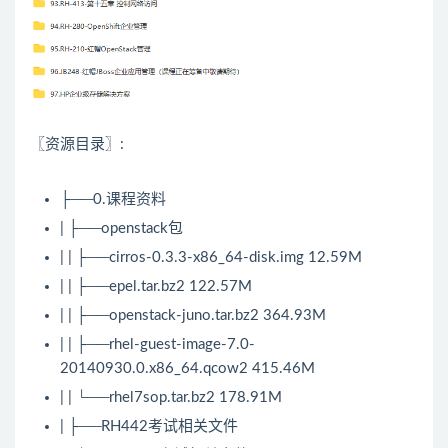
〖资源目录〗:
├──0.课程资料
| ├──openstack包
| | ├──cirros-0.3.3-x86_64-disk.img 12.59M
| | ├──epel.tar.bz2 122.57M
| | ├──openstack-juno.tar.bz2 364.93M
| | ├──rhel-guest-image-7.0-
20140930.0.x86_64.qcow2 415.46M
| | └──rhel7sop.tar.bz2 178.91M
| ├──RH442考试相关文件