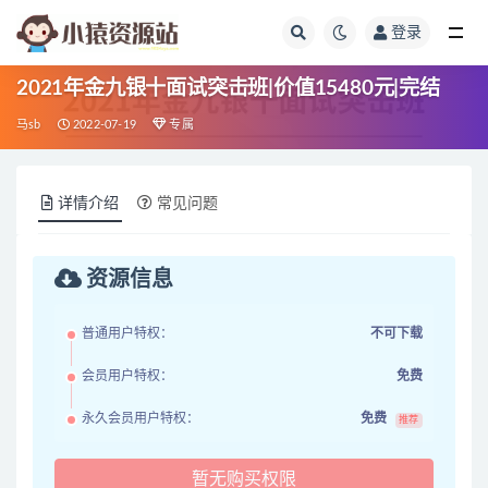
登录
全部
2021年金九银十面试突击班|价值15480元|完结
马sb
2022-07-19
专属
详情介绍
常见问题
资源信息
普通用户特权：
不可下载
会员用户特权：
免费
永久会员用户特权：
免费
推荐
暂无购买权限