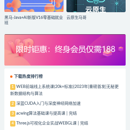
黑马-Java+AI新版V16零基础就业
云原生马哥
班
下载热度排行榜
WEB前端线上系统课(20k+标准)|2023年|重磅首发|无秘更
1
新数据结构与算法
深蓝CUDA入门与深度神经网络加速
2
acwing算法基础课与提高课 | 完结
3
Three.js可视化企业实战WEBGL课 | 完结
4