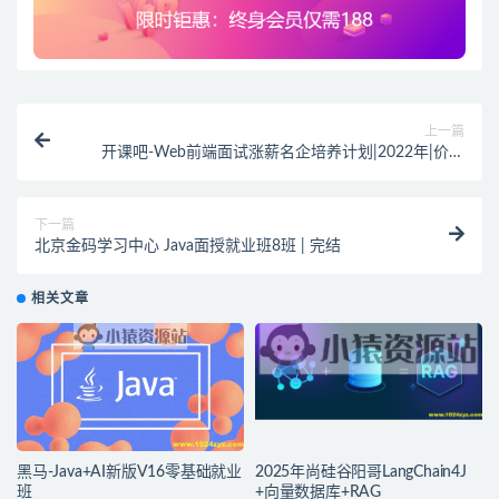
上一篇
开课吧-Web前端面试涨薪名企培养计划|2022年|价值
7980元|重磅首发|完结
下一篇
北京金码学习中心 Java面授就业班8班 | 完结
相关文章
黑马-Java+AI新版V16零基础就业
2025年尚硅谷阳哥LangChain4J
班
+向量数据库+RAG