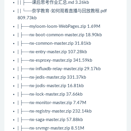
| | ├──课后思考作业汇总.md 3.26kb
| | └──奈学教育-如何观看直播与回放教程.pdf
809.73kb
| ├──myloom-loom-WebPages.zip 1.69M
| ├──nx-boot-common-master.zip 18.90kb
| ├──nx-common-master.zip 31.81kb
| ├──nx-entry-master.zip 107.28kb
| ├──nx-esproxy-master.zip 341.59kb
| ├──nx-influxdb-relay-master.zip 29.17kb
| ├──nx-jedis-master.zip 331.37kb
| ├──nx-jodis-master.zip 16.81kb
| ├──nx-lock-master.zip 37.66kb
| ├──nx-monitor-master.zip 7.47M
| ├──nx-registry-master.zip 232.14kb
| ├──nx-saga-master.zip 57.88kb
| ├──nx-srvmgr-master.zip 8.51M