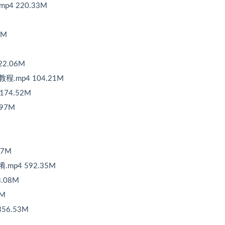
p4 220.33M
4M
22.06M
教程.mp4 104.21M
174.52M
.97M
27M
.mp4 592.35M
.08M
1M
356.53M