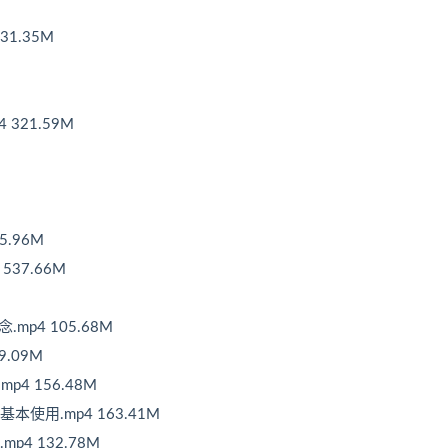
331.35M
4 321.59M
5.96M
 537.66M
.mp4 105.68M
9.09M
.mp4 156.48M
hark基本使用.mp4 163.41M
.mp4 132.78M