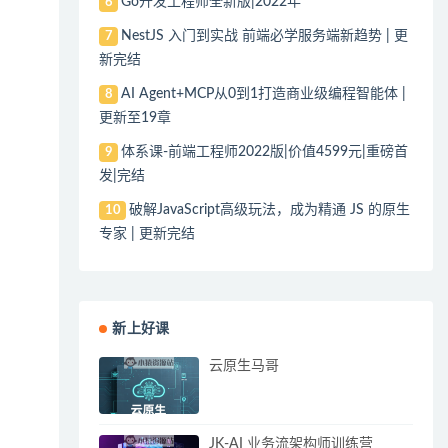
Go开发工程师全新版|2022年
6
NestJS 入门到实战 前端必学服务端新趋势 | 更
7
新完结
AI Agent+MCP从0到1打造商业级编程智能体 |
8
更新至19章
体系课-前端工程师2022版|价值4599元|重磅首
9
发|完结
破解JavaScript高级玩法，成为精通 JS 的原生
10
专家 | 更新完结
新上好课
云原生马哥
JK-AI 业务流架构师训练营