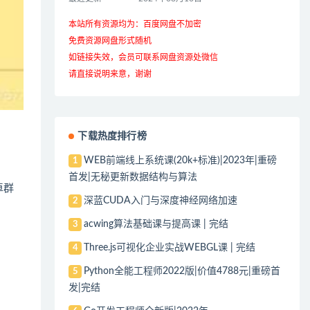
本站所有资源均为：百度网盘不加密
免费资源网盘形式随机
如链接失效，会员可联系网盘资源处微信
请直接说明来意，谢谢
下载热度排行榜
WEB前端线上系统课(20k+标准)|2023年|重磅
1
首发|无秘更新数据结构与算法
卓群
深蓝CUDA入门与深度神经网络加速
2
acwing算法基础课与提高课 | 完结
3
Three.js可视化企业实战WEBGL课 | 完结
4
Python全能工程师2022版|价值4788元|重磅首
5
发|完结