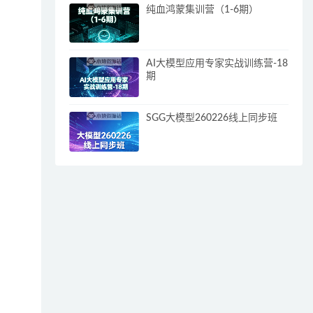
纯血鸿蒙集训营（1-6期）
AI大模型应用专家实战训练营-18
期
SGG大模型260226线上同步班