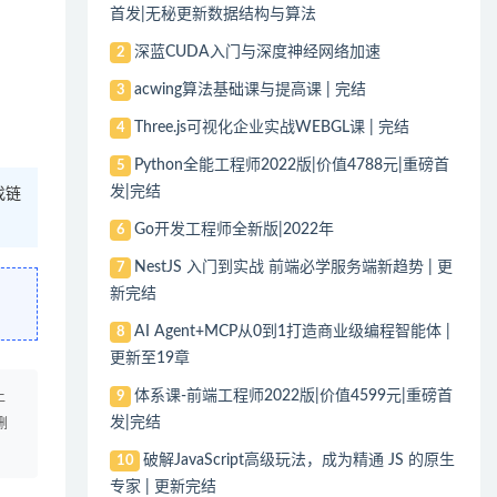
首发|无秘更新数据结构与算法
深蓝CUDA入门与深度神经网络加速
2
acwing算法基础课与提高课 | 完结
3
Three.js可视化企业实战WEBGL课 | 完结
4
Python全能工程师2022版|价值4788元|重磅首
5
发|完结
找链
Go开发工程师全新版|2022年
6
NestJS 入门到实战 前端必学服务端新趋势 | 更
7
新完结
AI Agent+MCP从0到1打造商业级编程智能体 |
8
更新至19章
体系课-前端工程师2022版|价值4599元|重磅首
9
上
发|完结
删
破解JavaScript高级玩法，成为精通 JS 的原生
10
专家 | 更新完结