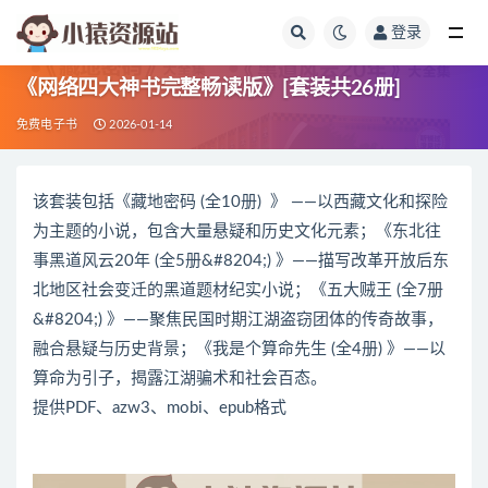
登录
全部
《网络四大神书完整畅读版》[套装共26册]
免费电子书
2026-01-14
该套装包括《藏地密码 (全10册) 》 ——以西藏文化和探险
为主题的小说，包含大量悬疑和历史文化元素；《东北往
事黑道风云20年 (全5册&#8204;) 》——描写改革开放后东
北地区社会变迁的黑道题材纪实小说；《五大贼王 (全7册
&#8204;) 》——聚焦民国时期江湖盗窃团体的传奇故事，
融合悬疑与历史背景；《我是个算命先生 (全4册) 》——以
算命为引子，揭露江湖骗术和社会百态。
提供PDF、azw3、mobi、epub格式