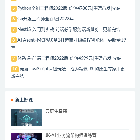
Python全能工程师2022版|价值4788元|重磅首发|完结
5
Go开发工程师全新版|2022年
6
NestJS 入门到实战 前端必学服务端新趋势 | 更新完结
7
AI Agent+MCP从0到1打造商业级编程智能体 | 更新至19
8
章
体系课-前端工程师2022版|价值4599元|重磅首发|完结
9
破解JavaScript高级玩法，成为精通 JS 的原生专家 | 更
10
新完结
新上好课
云原生马哥
JK-AI 业务流架构师训练营