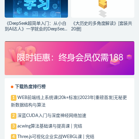
《DeepSeek超简单入门：从小白
《大历史的多角度解读》[套装共
到AI达人》一学就会的DeepSeek
20册]
指南
下载热度排行榜
WEB前端线上系统课(20k+标准)|2023年|重磅首发|无秘更
1
新数据结构与算法
深蓝CUDA入门与深度神经网络加速
2
acwing算法基础课与提高课 | 完结
3
Three.js可视化企业实战WEBGL课 | 完结
4