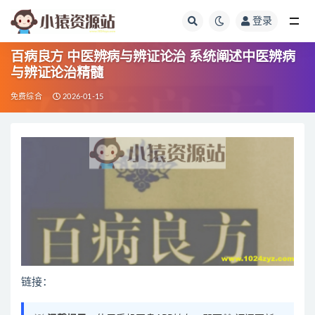
登录
全部
百病良方 中医辨病与辨证论治 系统阐述中医辨病
与辨证论治精髓
免费综合
2026-01-15
链接：