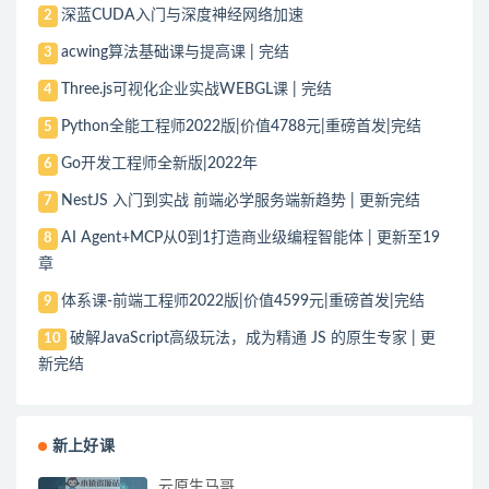
深蓝CUDA入门与深度神经网络加速
2
acwing算法基础课与提高课 | 完结
3
Three.js可视化企业实战WEBGL课 | 完结
4
Python全能工程师2022版|价值4788元|重磅首发|完结
5
Go开发工程师全新版|2022年
6
NestJS 入门到实战 前端必学服务端新趋势 | 更新完结
7
AI Agent+MCP从0到1打造商业级编程智能体 | 更新至19
8
章
体系课-前端工程师2022版|价值4599元|重磅首发|完结
9
破解JavaScript高级玩法，成为精通 JS 的原生专家 | 更
10
新完结
新上好课
云原生马哥