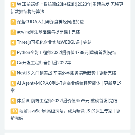
WEB前端线上系统课(20k+标准)|2023年|重磅首发|无秘更
1
新数据结构与算法
深蓝CUDA入门与深度神经网络加速
2
acwing算法基础课与提高课 | 完结
3
Three.js可视化企业实战WEBGL课 | 完结
4
Python全能工程师2022版|价值4788元|重磅首发|完结
5
Go开发工程师全新版|2022年
6
NestJS 入门到实战 前端必学服务端新趋势 | 更新完结
7
AI Agent+MCP从0到1打造商业级编程智能体 | 更新至19
8
章
体系课-前端工程师2022版|价值4599元|重磅首发|完结
9
破解JavaScript高级玩法，成为精通 JS 的原生专家 | 更
10
新完结