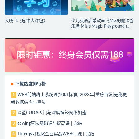
大嘴飞《思维大课包》
少儿英语启蒙动画《Mia的魔法游
乐场 Mia’s Magic Playground (动
画+台词本) 》
下载热度排行榜
WEB前端线上系统课(20k+标准)|2023年|重磅首发|无秘更
1
新数据结构与算法
深蓝CUDA入门与深度神经网络加速
2
acwing算法基础课与提高课 | 完结
3
Three.js可视化企业实战WEBGL课 | 完结
4