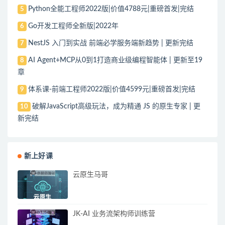
Python全能工程师2022版|价值4788元|重磅首发|完结
5
Go开发工程师全新版|2022年
6
NestJS 入门到实战 前端必学服务端新趋势 | 更新完结
7
AI Agent+MCP从0到1打造商业级编程智能体 | 更新至19
8
章
体系课-前端工程师2022版|价值4599元|重磅首发|完结
9
破解JavaScript高级玩法，成为精通 JS 的原生专家 | 更
10
新完结
新上好课
云原生马哥
JK-AI 业务流架构师训练营