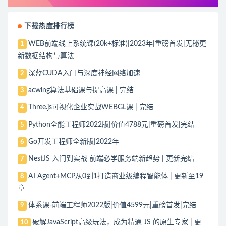
下载热度排行榜
WEB前端线上系统课(20k+标准)|2023年|重磅首发|无秘更
1
新数据结构与算法
深蓝CUDA入门与深度神经网络加速
2
acwing算法基础课与提高课 | 完结
3
Three.js可视化企业实战WEBGL课 | 完结
4
Python全能工程师2022版|价值4788元|重磅首发|完结
5
Go开发工程师全新版|2022年
6
NestJS 入门到实战 前端必学服务端新趋势 | 更新完结
7
AI Agent+MCP从0到1打造商业级编程智能体 | 更新至19
8
章
体系课-前端工程师2022版|价值4599元|重磅首发|完结
9
破解JavaScript高级玩法，成为精通 JS 的原生专家 | 更
10