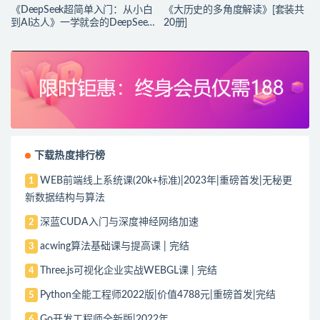
《DeepSeek超简单入门：从小白
《大历史的多角度解读》[套装共
到AI达人》一学就会的DeepSeek
20册]
指南
下载热度排行榜
WEB前端线上系统课(20k+标准)|2023年|重磅首发|无秘更
1
新数据结构与算法
深蓝CUDA入门与深度神经网络加速
2
acwing算法基础课与提高课 | 完结
3
Three.js可视化企业实战WEBGL课 | 完结
4
Python全能工程师2022版|价值4788元|重磅首发|完结
5
Go开发工程师全新版|2022年
6