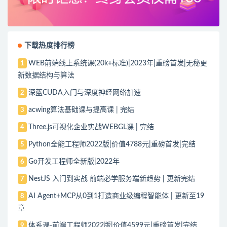
下载热度排行榜
WEB前端线上系统课(20k+标准)|2023年|重磅首发|无秘更
1
新数据结构与算法
深蓝CUDA入门与深度神经网络加速
2
acwing算法基础课与提高课 | 完结
3
Three.js可视化企业实战WEBGL课 | 完结
4
Python全能工程师2022版|价值4788元|重磅首发|完结
5
Go开发工程师全新版|2022年
6
NestJS 入门到实战 前端必学服务端新趋势 | 更新完结
7
AI Agent+MCP从0到1打造商业级编程智能体 | 更新至19
8
章
体系课-前端工程师2022版|价值4599元|重磅首发|完结
9