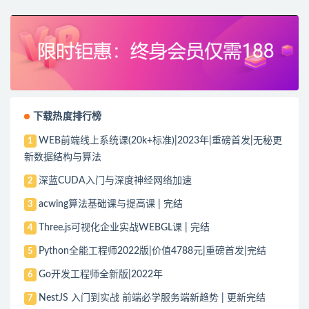
指南
下载热度排行榜
WEB前端线上系统课(20k+标准)|2023年|重磅首发|无秘更
1
新数据结构与算法
深蓝CUDA入门与深度神经网络加速
2
acwing算法基础课与提高课 | 完结
3
Three.js可视化企业实战WEBGL课 | 完结
4
Python全能工程师2022版|价值4788元|重磅首发|完结
5
Go开发工程师全新版|2022年
6
NestJS 入门到实战 前端必学服务端新趋势 | 更新完结
7