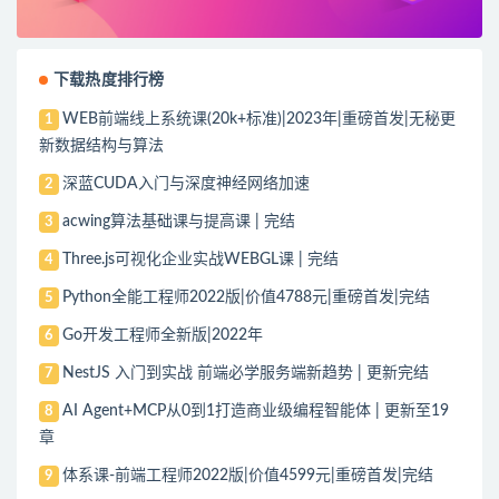
下载热度排行榜
WEB前端线上系统课(20k+标准)|2023年|重磅首发|无秘更
1
新数据结构与算法
深蓝CUDA入门与深度神经网络加速
2
acwing算法基础课与提高课 | 完结
3
Three.js可视化企业实战WEBGL课 | 完结
4
Python全能工程师2022版|价值4788元|重磅首发|完结
5
Go开发工程师全新版|2022年
6
NestJS 入门到实战 前端必学服务端新趋势 | 更新完结
7
AI Agent+MCP从0到1打造商业级编程智能体 | 更新至19
8
章
体系课-前端工程师2022版|价值4599元|重磅首发|完结
9