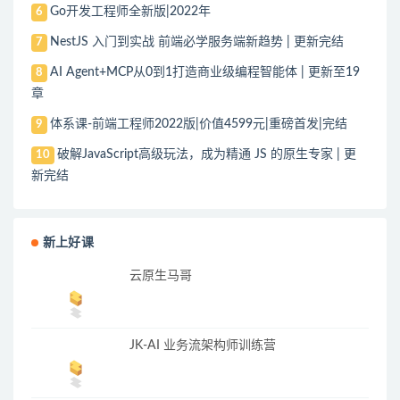
Go开发工程师全新版|2022年
6
NestJS 入门到实战 前端必学服务端新趋势 | 更新完结
7
AI Agent+MCP从0到1打造商业级编程智能体 | 更新至19
8
章
体系课-前端工程师2022版|价值4599元|重磅首发|完结
9
破解JavaScript高级玩法，成为精通 JS 的原生专家 | 更
10
新完结
新上好课
云原生马哥
JK-AI 业务流架构师训练营