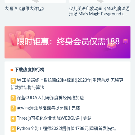
大嘴飞《思维大课包》
少儿英语启蒙动画《Mia的魔法游
乐场 Mia’s Magic Playground (动
画+台词本) 》
下载热度排行榜
WEB前端线上系统课(20k+标准)|2023年|重磅首发|无秘更
1
新数据结构与算法
深蓝CUDA入门与深度神经网络加速
2
acwing算法基础课与提高课 | 完结
3
Three.js可视化企业实战WEBGL课 | 完结
4
Python全能工程师2022版|价值4788元|重磅首发|完结
5