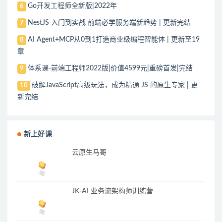
Go开发工程师全新版|2022年
6
NestJS 入门到实战 前端必学服务端新趋势 | 更新完结
7
AI Agent+MCP从0到1打造商业级编程智能体 | 更新至19
8
章
体系课-前端工程师2022版|价值4599元|重磅首发|完结
9
破解JavaScript高级玩法，成为精通 JS 的原生专家 | 更
10
新完结
新上好课
云原生马哥
JK-AI 业务流架构师训练营