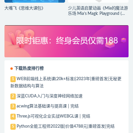
大嘴飞《思维大课包》
少儿英语启蒙动画《Mia的魔法游
乐场 Mia’s Magic Playground (动
画+台词本) 》
下载热度排行榜
WEB前端线上系统课(20k+标准)|2023年|重磅首发|无秘更
1
新数据结构与算法
深蓝CUDA入门与深度神经网络加速
2
acwing算法基础课与提高课 | 完结
3
Three.js可视化企业实战WEBGL课 | 完结
4
Python全能工程师2022版|价值4788元|重磅首发|完结
5