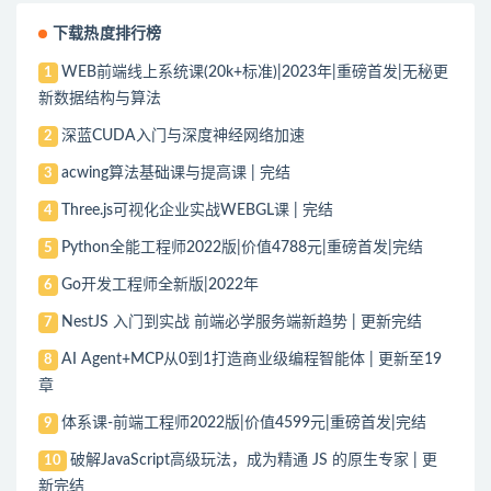
下载热度排行榜
WEB前端线上系统课(20k+标准)|2023年|重磅首发|无秘更
1
新数据结构与算法
深蓝CUDA入门与深度神经网络加速
2
acwing算法基础课与提高课 | 完结
3
Three.js可视化企业实战WEBGL课 | 完结
4
Python全能工程师2022版|价值4788元|重磅首发|完结
5
Go开发工程师全新版|2022年
6
NestJS 入门到实战 前端必学服务端新趋势 | 更新完结
7
AI Agent+MCP从0到1打造商业级编程智能体 | 更新至19
8
章
体系课-前端工程师2022版|价值4599元|重磅首发|完结
9
破解JavaScript高级玩法，成为精通 JS 的原生专家 | 更
10
新完结