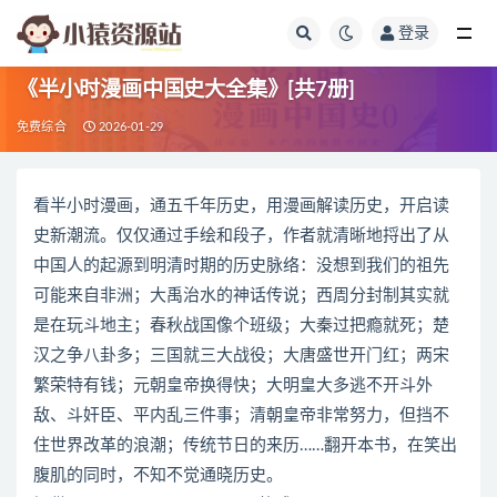
登录
全部
《半小时漫画中国史大全集》[共7册]
免费综合
2026-01-29
看半小时漫画，通五千年历史，用漫画解读历史，开启读
史新潮流。仅仅通过手绘和段子，作者就清晰地捋出了从
中国人的起源到明清时期的历史脉络：没想到我们的祖先
可能来自非洲；大禹治水的神话传说；西周分封制其实就
是在玩斗地主；春秋战国像个班级；大秦过把瘾就死；楚
汉之争八卦多；三国就三大战役；大唐盛世开门红；两宋
繁荣特有钱；元朝皇帝换得快；大明皇大多逃不开斗外
敌、斗奸臣、平内乱三件事；清朝皇帝非常努力，但挡不
住世界改革的浪潮；传统节日的来历……翻开本书，在笑出
腹肌的同时，不知不觉通晓历史。