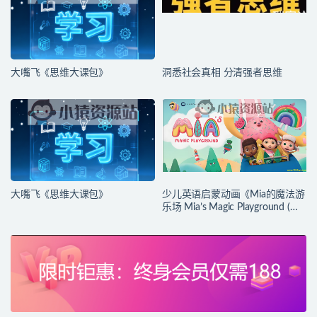
大嘴飞《思维大课包》
洞悉社会真相 分清强者思维
大嘴飞《思维大课包》
少儿英语启蒙动画《Mia的魔法游
乐场 Mia’s Magic Playground (动
画+台词本) 》