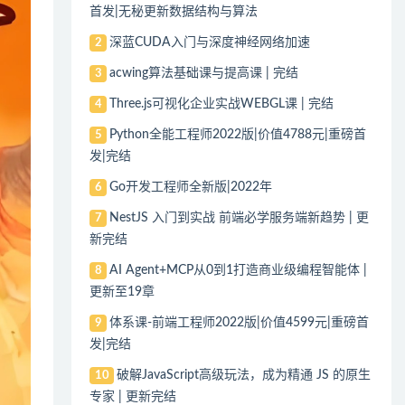
首发|无秘更新数据结构与算法
深蓝CUDA入门与深度神经网络加速
2
acwing算法基础课与提高课 | 完结
3
Three.js可视化企业实战WEBGL课 | 完结
4
Python全能工程师2022版|价值4788元|重磅首
5
发|完结
Go开发工程师全新版|2022年
6
NestJS 入门到实战 前端必学服务端新趋势 | 更
7
新完结
AI Agent+MCP从0到1打造商业级编程智能体 |
8
更新至19章
体系课-前端工程师2022版|价值4599元|重磅首
9
发|完结
破解JavaScript高级玩法，成为精通 JS 的原生
10
专家 | 更新完结