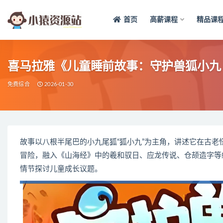
首页
高薪课程
精品课
全部
喜马拉雅《儿童睡前故事：守护兽狐小九 (1
免费综合
2026-01-30
故事以八根半尾巴的小九尾狐“狐小九”为主角，讲述它在古
冒险，融入《山海经》中的羲和驭日、应龙传说、仓颉造字等
情节探讨儿童成长议题。