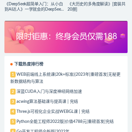
《DeepSeek超简单入门：从小白
《大历史的多角度解读》[套装共
到AI达人》一学就会的DeepSeek
20册]
指南
下载热度排行榜
WEB前端线上系统课(20k+标准)|2023年|重磅首发|无秘更
1
新数据结构与算法
深蓝CUDA入门与深度神经网络加速
2
acwing算法基础课与提高课 | 完结
3
Three.js可视化企业实战WEBGL课 | 完结
4
Python全能工程师2022版|价值4788元|重磅首发|完结
5
Go开发工程师全新版|2022年
6