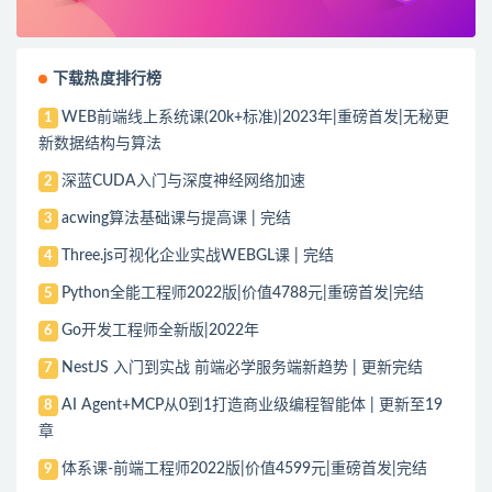
下载热度排行榜
WEB前端线上系统课(20k+标准)|2023年|重磅首发|无秘更
1
新数据结构与算法
深蓝CUDA入门与深度神经网络加速
2
acwing算法基础课与提高课 | 完结
3
Three.js可视化企业实战WEBGL课 | 完结
4
Python全能工程师2022版|价值4788元|重磅首发|完结
5
Go开发工程师全新版|2022年
6
NestJS 入门到实战 前端必学服务端新趋势 | 更新完结
7
AI Agent+MCP从0到1打造商业级编程智能体 | 更新至19
8
章
体系课-前端工程师2022版|价值4599元|重磅首发|完结
9