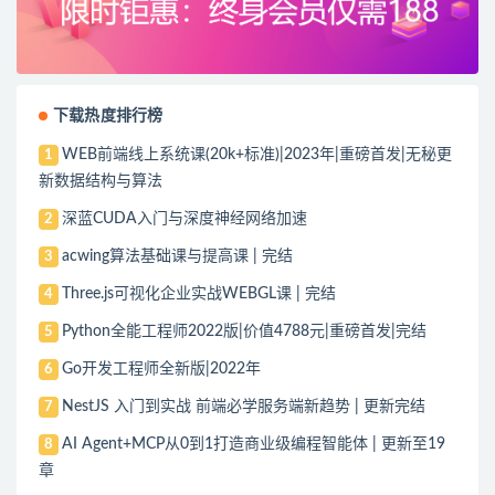
下载热度排行榜
WEB前端线上系统课(20k+标准)|2023年|重磅首发|无秘更
1
新数据结构与算法
深蓝CUDA入门与深度神经网络加速
2
acwing算法基础课与提高课 | 完结
3
Three.js可视化企业实战WEBGL课 | 完结
4
Python全能工程师2022版|价值4788元|重磅首发|完结
5
Go开发工程师全新版|2022年
6
NestJS 入门到实战 前端必学服务端新趋势 | 更新完结
7
AI Agent+MCP从0到1打造商业级编程智能体 | 更新至19
8
章